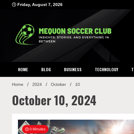
Skip
Friday, August 7, 2026
to
content
Mequon Socc
Insights, Stories, and Everything In Between
HOME
BLOG
BUSINESS
TECHNOLOGY
T
Home
2024
October
10
October 10, 2024
0 Minutes