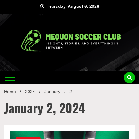
Skip
Thursday, August 6, 2026
to
content
Mequon
Insights, Stories, and Everything In Between
Soccer Club
Home
2024
January
2
January 2, 2024